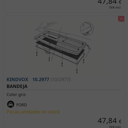
47,84
€
IVA incl.
KINDVOX
10.2977
(10/2977)
BANDEJA
Color gris
FORD
Pocas unidades en stock
47,84
€
IVA incl.