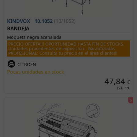
KINDVOX
10.1052
(10/1052)
BANDEJA
Moqueta negra acanalada
PRECIO OFERTA!!! OPORTUNIDAD HASTA FIN DE STOCKS.
Unidades procedentes de exposición . Garantizadas
PROFESIONAL: Consulta tu precio en el area cliente!!!
CITROEN
Pocas unidades en stock
47,84
€
IVA incl.