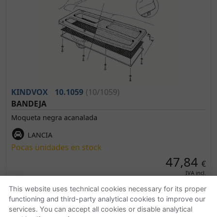
KINDVOX
10.1059
(10/1059)
BANDEJA
Moqueta negra acanalada
LANCIA
Pocas unidades en stock
47,84
€
IVA incl.
This website uses technical cookies necessary for its proper
functioning and third-party analytical cookies to improve our
services. You can accept all cookies or disable analytical