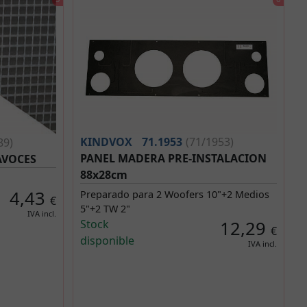
KINDVOX
71.1953
(71/1953)
89)
PANEL MADERA PRE-INSTALACION
AVOCES
88x28cm
4,43
Preparado para 2 Woofers 10"+2 Medios
€
5"+2 TW 2"
IVA incl.
Stock
12,29
€
disponible
IVA incl.