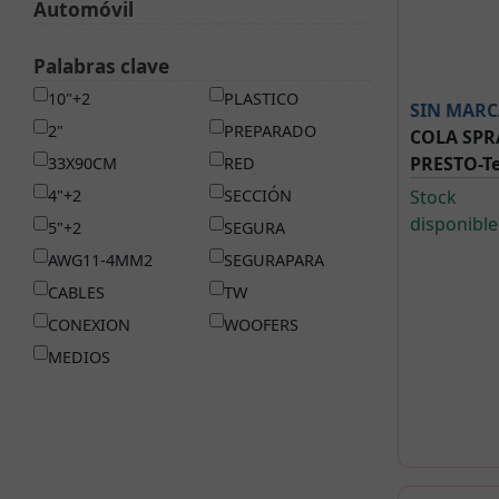
Automóvil
Palabras clave
10"+2
PLASTICO
SIN MARC
2"
PREPARADO
COLA SPR
PRESTO-T
33X90CM
RED
4"+2
SECCIÓN
Stock
disponible
5"+2
SEGURA
AWG11-4MM2
SEGURAPARA
CABLES
TW
CONEXION
WOOFERS
MEDIOS