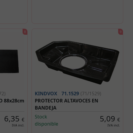
72)
KINDVOX
71.1529
(71/1529)
O 88x28cm
PROTECTOR ALTAVOCES EN
BANDEJA
6,35
Stock
5,09
€
€
disponible
IVA incl.
IVA incl.