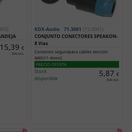
KDX-Audio
71.3061
(71/3061)
953)
CONJUNTO CONECTORES SPEAKON-
ANDEJA
8 Vias
15,39
€
Conexion segurapara cables sección
IVA incl.
AWG11-4mm2
PRECIO OFERTA
Stock
5,87
€
disponible
IVA incl.