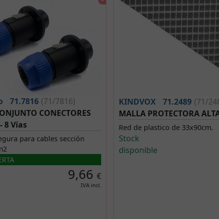
o
71.7816
(71/7816)
KINDVOX
71.2489
(71/24
CONJUNTO CONECTORES
MALLA PROTECTORA ALT
 8 Vías
Red de plastico de 33x90cm.
Stock
gura para cables sección
m2
disponible
ERTA
9,66
€
IVA incl.