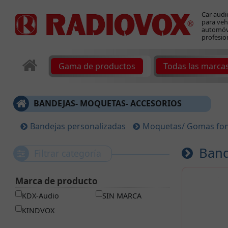
Car audi
para veh
automóvi
profesio
Gama de productos
Todas las marca
BANDEJAS- MOQUETAS- ACCESORIOS
Bandejas personalizadas
Moquetas/ Gomas fon
Bande
Filtrar categoría
Marca de producto
KDX-Audio
SIN MARCA
KINDVOX