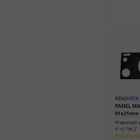
KINDVOX
PANEL MA
91x31mm
Preparado 
4"+2 TW 2"
Pocas uni