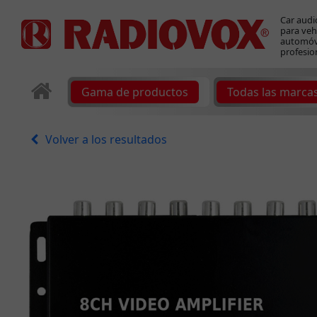
Car audi
para veh
automóvi
profesio
Gama de productos
Todas las marca
Volver a los resultados