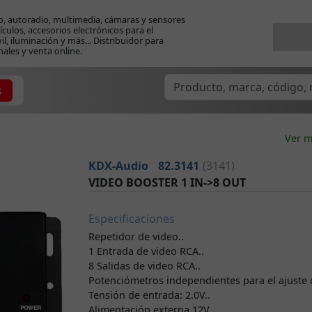
o, autoradio, multimedia, cámaras y sensores
ículos, accesorios electrónicos para el
l, iluminación y más... Distribuidor para
nales y venta online.
s
Ver m
KDX-Audio
82.3141
(3141)
VIDEO BOOSTER 1 IN->8 OUT
Especificaciones
Repetidor de video..
1 Entrada de video RCA..
8 Salidas de video RCA..
Potenciómetros independientes para el ajuste 
Tensión de entrada: 2.0V..
Alimentación externa 12V..