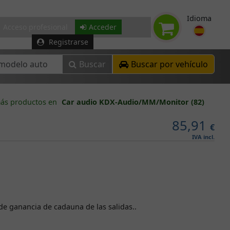
Idioma
Acceso profesional
Acceder
Registrarse
Buscar
Buscar por vehículo
ás productos en
Car audio KDX-Audio/MM/Monitor (82)
85,91
€
IVA incl.
de ganancia de cadauna de las salidas..