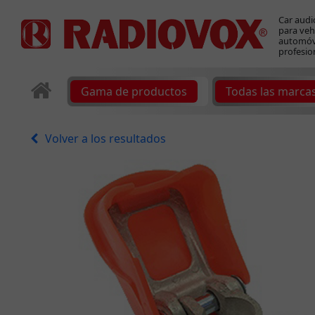
Car audi
para veh
automóvi
profesio
Gama de productos
Todas las marca
Volver a los resultados