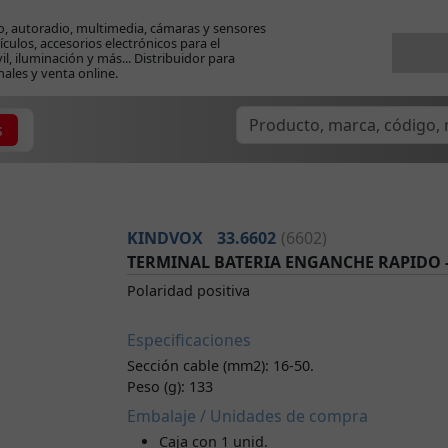
o, autoradio, multimedia, cámaras y sensores
ículos, accesorios electrónicos para el
l, iluminación y más... Distribuidor para
nales y venta online.
s
KINDVOX
33.6602
(6602)
TERMINAL BATERIA ENGANCHE RAPIDO - 
Polaridad positiva
Especificaciones
Sección cable (mm2): 16-50.
Peso (g): 133
Embalaje / Unidades de compra
Caja con 1 unid.