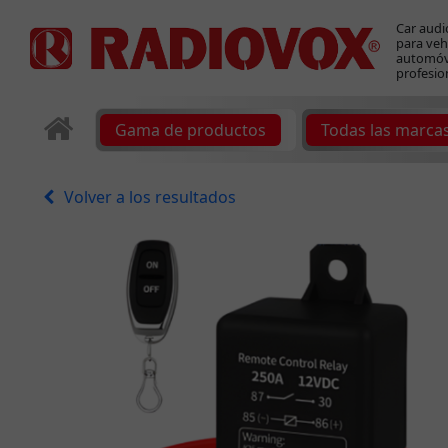
Car audi
para veh
automóvi
profesio
Gama de productos
Todas las marca
Volver a los resultados