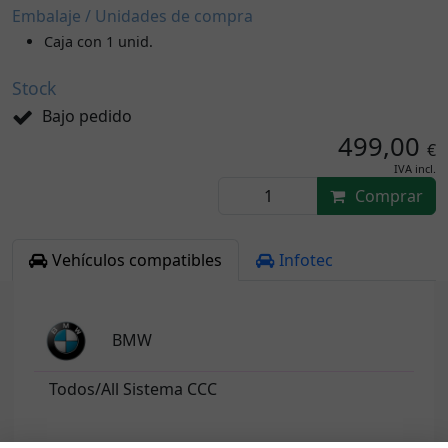
Embalaje / Unidades de compra
Caja con 1 unid.
Stock
Bajo pedido
499,00
€
IVA incl.
Comprar
Vehículos compatibles
Infotec
BMW
Todos/All Sistema CCC