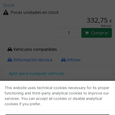
Stock
Pocas unidades en stock
332,75
€
IVA incl.
Comprar
Vehículos compatibles
Información técnica
Infotec
Apto para cualquier vehículo
This website uses technical cookies necessary for its proper
functioning and third-party analytical cookies to improve our
Quienes somos
Ayuda
services. You can accept all cookies or disable analytical
cookies if you prefer.
Empresa
Localizar o gestionar
Contactar
pedido