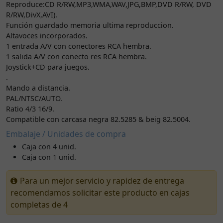
Reproduce:CD R/RW,MP3,WMA,WAV,JPG,BMP,DVD R/RW, DVD
R/RW,DivX,AVI).
Función guardado memoria ultima reproduccion.
Altavoces incorporados.
1 entrada A/V con conectores RCA hembra.
1 salida A/V con conecto res RCA hembra.
Joystick+CD para juegos.
.
Mando a distancia.
PAL/NTSC/AUTO.
Ratio 4/3 16/9.
Compatible con carcasa negra 82.5285 & beig 82.5004.
Embalaje / Unidades de compra
Caja con 4 unid.
Caja con 1 unid.
Para un mejor servicio y rapidez de entrega
recomendamos solicitar este producto en cajas
completas de 4