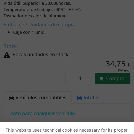
Vida útil: Superior a 30.000horas.
Temperatura de trabajo: -40ºC - +75ºC.
Disipador de calor de aluminio
Embalaje / Unidades de compra
Caja con 1 unid.
Stock
Pocas unidades en stock
34,75
€
IVA incl.
Comprar
Vehículos compatibles
Infotec
Apto para cualquier vehículo
This website uses technical cookies necessary for its proper