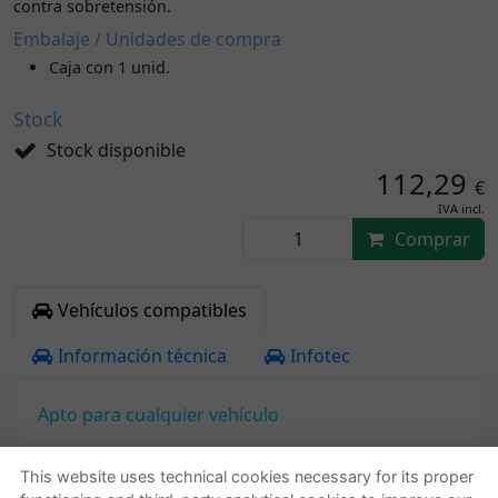
contra sobretensión.
Embalaje / Unidades de compra
Caja con 1 unid.
Stock
Stock disponible
112,29
€
IVA incl.
Comprar
Vehículos compatibles
Información técnica
Infotec
Apto para cualquier vehículo
This website uses technical cookies necessary for its proper