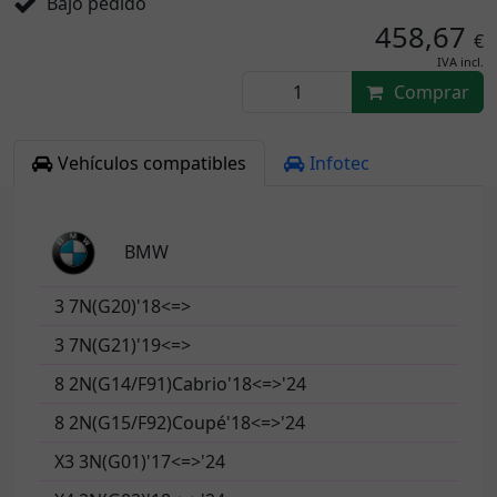
Bajo pedido
458,67
€
IVA incl.
Comprar
Vehículos compatibles
Infotec
BMW
3 7N(G20)'18<=>
3 7N(G21)'19<=>
8 2N(G14/F91)Cabrio'18<=>'24
8 2N(G15/F92)Coupé'18<=>'24
X3 3N(G01)'17<=>'24