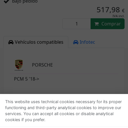
Bajo pedido
517,98
€
IVA incl.
Comprar
Vehículos compatibles
Infotec
PORSCHE
PCM 5 '18->
This website uses technical cookies necessary for its proper
functioning and third-party analytical cookies to improve our
Quienes somos
Ayuda
services. You can accept all cookies or disable analytical
cookies if you prefer.
Empresa
Localizar o gestionar