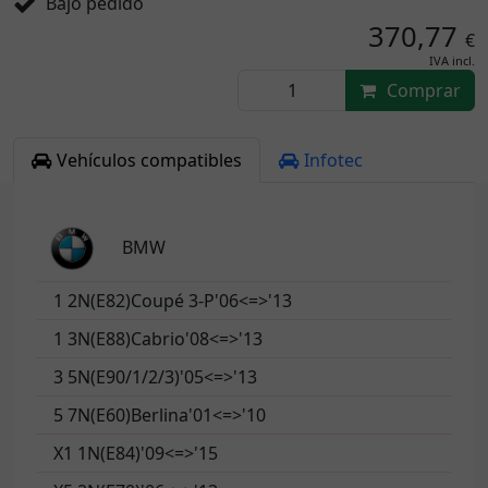
Bajo pedido
370,77
€
IVA incl.
Comprar
Vehículos compatibles
Infotec
BMW
1 2N(E82)Coupé 3-P'06<=>'13
1 3N(E88)Cabrio'08<=>'13
3 5N(E90/1/2/3)'05<=>'13
5 7N(E60)Berlina'01<=>'10
X1 1N(E84)'09<=>'15