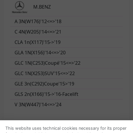
M.BENZ
A 3N(W176)'12<=>'18
C 4N(W205)'14<=>'21
CLA 1n(X117)'15->'19
GLA 1N(X156)'14<=>'20
GLC 1N(C253)Coupé'15<=>'22
GLC 1N(X253)SUV'15<=>'22
GLE 3n(C292)Coupe'15>'19
GLS 2n(X166)'15->'16-Facelift
V 3N(W447)'14<=>'24
This website uses technical cookies necessary for its proper