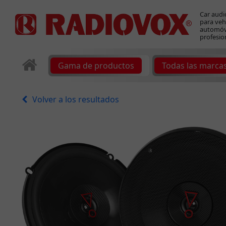
Car audi
para veh
automóvi
profesio
Gama de productos
Todas las marca
Volver a los resultados