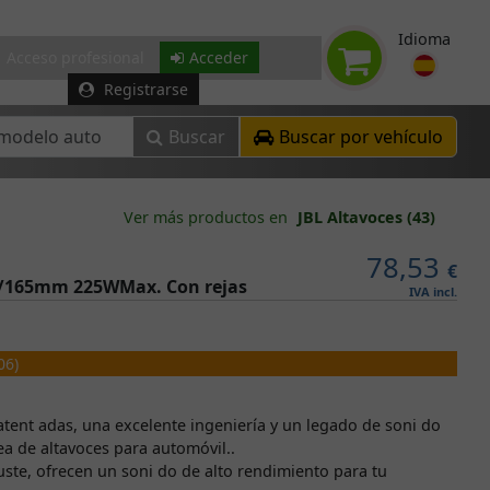
Idioma
Acceso profesional
Acceder
Registrarse
Buscar
Buscar por vehículo
Ver más productos en
JBL Altavoces (43)
78,53
€
"/165mm 225WMax. Con rejas
IVA incl.
06)
tent adas, una excelente ingeniería y un legado de soni do
nea de altavoces para automóvil..
uste, ofrecen un soni do de alto rendimiento para tu