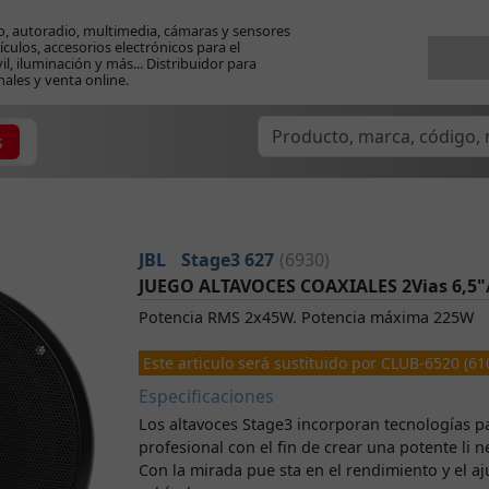
o, autoradio, multimedia, cámaras y sensores
ículos, accesorios electrónicos para el
l, iluminación y más... Distribuidor para
nales y venta online.
s
JBL
Stage3 627
(6930)
JUEGO ALTAVOCES COAXIALES 2Vias 6,5
Potencia RMS 2x45W. Potencia máxima 225W
Este articulo será sustituido por CLUB-6520 (61
Especificaciones
Los altavoces Stage3 incorporan tecnologías pa
profesional con el fin de crear una potente li 
Con la mirada pue sta en el rendimiento y el aj