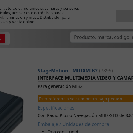
o, autoradio, multimedia, cámaras y sensores
ículos, accesorios electrónicos para el
l, iluminación y más... Distribuidor para
nales y venta online.
s
StageMotion
MIUAMIB2
(7895)
INTERFACE MULTIMEDIA VIDEO Y CAMA
Para generación MIB2
Esta referencia se suministra bajo pedido
Especificaciones
Con Radio Plus o Navegación MIB2-STD de 8.8"
Embalaje / Unidades de compra
Caja con 1 unid.