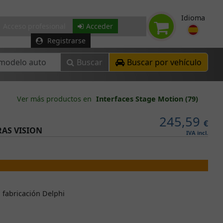
Idioma
Acceso profesional
Acceder
Registrarse
Buscar
Buscar por vehículo
Ver más productos en
Interfaces Stage Motion (79)
245,59
€
RAS VISION
IVA incl.
 fabricación Delphi