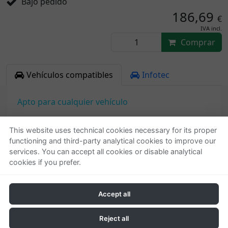
Bajo pedido
186,69
€
IVA incl.
Comprar
Vehículos compatibles
Infotec
Apto para cualquier vehículo
This website uses technical cookies necessary for its proper
functioning and third-party analytical cookies to improve our
Quienes somos
Ayuda
services. You can accept all cookies or disable analytical
cookies if you prefer.
Empresa
Localizar o gestionar
Contactar
pedido
Condiciones generales
Accept all
Política de privacidad
Política de cookies
Reject all