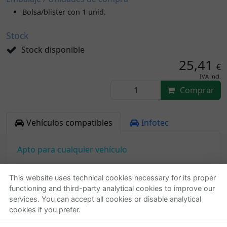
Bolsa/blister con 1 unid.
Stock
Stock disponible
25,41
€
IVA incl.
Comprar
Vehículos compatibles
Infotec
Apto para cualquier vehículo
This website uses technical cookies necessary for its proper
functioning and third-party analytical cookies to improve our
Quienes somos
Ayuda
services. You can accept all cookies or disable analytical
cookies if you prefer.
Empresa
Localizar o gestionar
Contactar
pedido