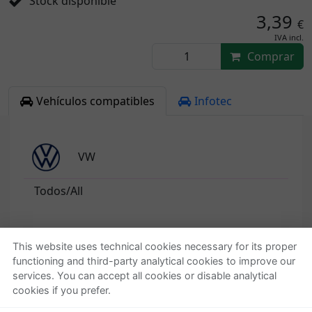
Stock disponible
3,39
€
IVA incl.
Comprar
Vehículos compatibles
Infotec
VW
Todos/All
This website uses technical cookies necessary for its proper
functioning and third-party analytical cookies to improve our
Quienes somos
Ayuda
services. You can accept all cookies or disable analytical
cookies if you prefer.
Empresa
Localizar o gestionar