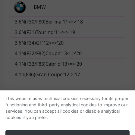
BMW
3 6N(F30/F80)Berlina'11<=>'18
3 6N(F31)Touring'11<=>'19
3 6N(F34)GT'12<=>'20
4 1N(F32/F82)Coupe'13<=>'20
4 1N(F33/F83)Cabrio'13<=>'20
4 1n(F36)Gran Coupe'12->'17
This website uses technical cookies necessary for its proper
functioning and third-party analytical cookies to improve our
Quienes somos
Ayuda
services. You can accept all cookies or disable analytical
cookies if you prefer.
Empresa
Localizar o gestionar
Contactar
pedido
Condiciones generales