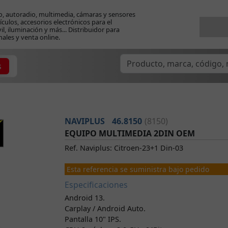
o, autoradio, multimedia, cámaras y sensores
ículos, accesorios electrónicos para el
l, iluminación y más... Distribuidor para
nales y venta online.
s
NAVIPLUS
46.8150
(8150)
EQUIPO MULTIMEDIA 2DIN OEM
Ref. Naviplus: Citroen-23+1 Din-03
Esta referencia se suministra bajo pedido
Especificaciones
Android 13.
Carplay / Android Auto.
Pantalla 10" IPS.