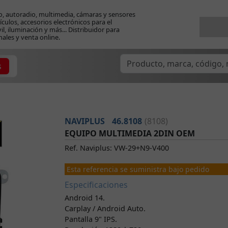
o, autoradio, multimedia, cámaras y sensores
ículos, accesorios electrónicos para el
l, iluminación y más... Distribuidor para
nales y venta online.
s
NAVIPLUS
46.8108
(8108)
EQUIPO MULTIMEDIA 2DIN OEM
Ref. Naviplus: VW-29+N9-V400
Esta referencia se suministra bajo pedido
Especificaciones
Android 14.
Carplay / Android Auto.
Pantalla 9" IPS.