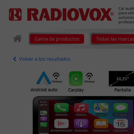
Car audi
para veh
automóvi
profesio
Gama de productos
Todas las marca
Volver a los resultados