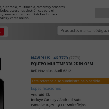
o, autoradio, multimedia, cámaras y sensores
ículos, accesorios electrónicos para el
l, iluminación y más... Distribuidor para
nales y venta online.
s
NAVIPLUS
46.7779
(7779)
EQUIPO MULTIMEDIA 2DIN OEM
Ref. Naviplus: Audi-6212
Esta referencia se suministra bajo pedido
Especificaciones
Android 13.
Incluye Carplay / Android Auto.
Pantalla:10,25" QLED Antireflejos.