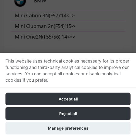
BMW
Mini Cabrio 3N(F57)'14<=>
Mini Clubman 2n(F54)'15->
Mini One2N(F55/56)'14<=>
This website uses technical cookies necessary for its proper
functioning and third-party analytical cookies to improve our
Quienes somos
Ayuda
services. You can accept all cookies or disable analytical
cookies if you prefer.
Empresa
Localizar o gestionar
Contactar
pedido
Condiciones generales
Accept all
Política de privacidad
Política de cookies
Reject all
© 2026 - New Radiovox, S.L.
Manage preferences