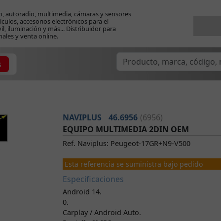
o, autoradio, multimedia, cámaras y sensores
ículos, accesorios electrónicos para el
l, iluminación y más... Distribuidor para
nales y venta online.
s
NAVIPLUS
46.6956
(6956)
EQUIPO MULTIMEDIA 2DIN OEM
Ref. Naviplus: Peugeot-17GR+N9-V500
Esta referencia se suministra bajo pedido
Especificaciones
Android 14.
0.
Carplay / Android Auto.