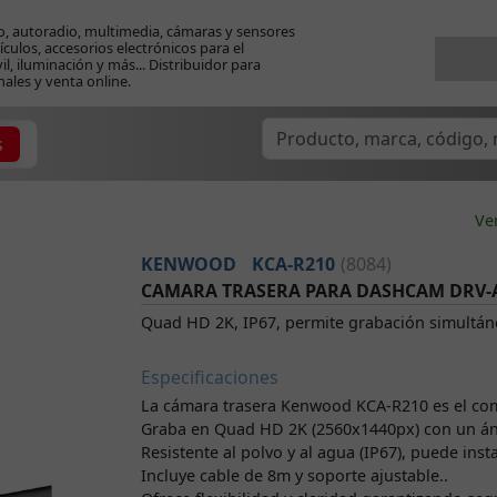
o, autoradio, multimedia, cámaras y sensores
ículos, accesorios electrónicos para el
l, iluminación y más... Distribuidor para
nales y venta online.
s
Ve
KENWOOD
KCA-R210
(8084)
CAMARA TRASERA PARA DASHCAM DRV-
Quad HD 2K, IP67, permite grabación simultáne
Especificaciones
La cámara trasera Kenwood KCA-R210 es el co
Graba en Quad HD 2K (2560x1440px) con un áng
Resistente al polvo y al agua (IP67), puede inst
Incluye cable de 8m y soporte ajustable..