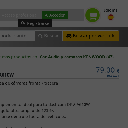
Idioma
Acceso profesional
Acceder
Registrarse
Buscar
Buscar por vehículo
r más productos en
Car Audio y camaras KENWOOD (47)
79,00
€
A610W
IVA incl.
a de cámaras frontal/ trasera
mplemen to ideal para tu dashcam DRV-A610W..
ulo ultra amplio de 123.6º..
alarse dentro o fuera del vehículo..