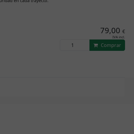
uridad en cada trayecto.
79,00
€
IVA incl.
Comprar