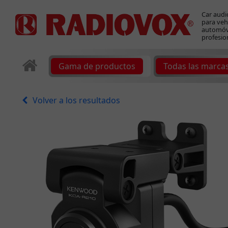
Car audi
para veh
automóvi
profesio
Gama de productos
Todas las marca
Volver a los resultados