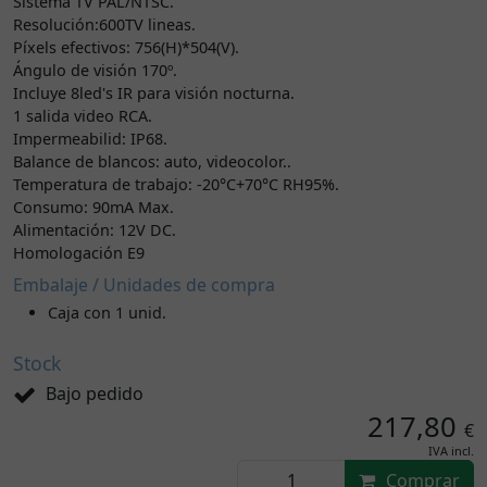
Sistema TV PAL/NTSC.
Resolución:600TV lineas.
Píxels efectivos: 756(H)*504(V).
Ángulo de visión 170º.
Incluye 8led's IR para visión nocturna.
1 salida video RCA.
Impermeabilid: IP68.
Balance de blancos: auto, videocolor..
Temperatura de trabajo: -20°C+70°C RH95%.
Consumo: 90mA Max.
Alimentación: 12V DC.
Homologación E9
Embalaje / Unidades de compra
Caja con 1 unid.
Stock
Bajo pedido
217,80
€
IVA incl.
Comprar