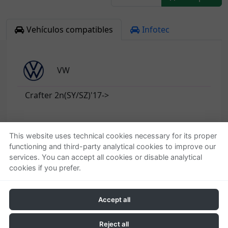
Vehículos compatibles
Infotec
VW
Crafter 2n(SY/SZ)'17->
This website uses technical cookies necessary for its proper
functioning and third-party analytical cookies to improve our
Quienes somos
Ayuda
services. You can accept all cookies or disable analytical
cookies if you prefer.
Empresa
Localizar o gestionar
Contactar
pedido
Condiciones generales
Accept all
Política de privacidad
Política de cookies
Reject all