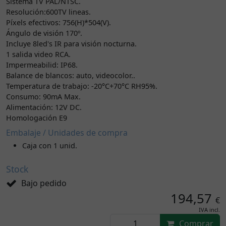
Sistema TV PAL/NTSC.
Resolución:600TV lineas.
Píxels efectivos: 756(H)*504(V).
Ángulo de visión 170º.
Incluye 8led's IR para visión nocturna.
1 salida video RCA.
Impermeabilid: IP68.
Balance de blancos: auto, videocolor..
Temperatura de trabajo: -20°C+70°C RH95%.
Consumo: 90mA Max.
Alimentación: 12V DC.
Homologación E9
Embalaje / Unidades de compra
Caja con 1 unid.
Stock
Bajo pedido
194,57
€
IVA incl.
Comprar