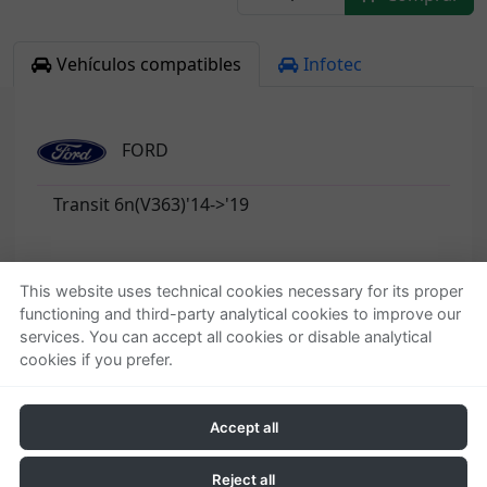
Vehículos compatibles
Infotec
FORD
Transit 6n(V363)'14->'19
This website uses technical cookies necessary for its proper
functioning and third-party analytical cookies to improve our
Quienes somos
Ayuda
services. You can accept all cookies or disable analytical
cookies if you prefer.
Empresa
Localizar o gestionar
Contactar
pedido
Condiciones generales
Accept all
Política de privacidad
Política de cookies
Reject all