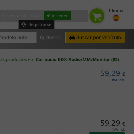
Idioma
Acceso profesional
Acceder
Registrarse
Buscar
Buscar por vehículo
ás productos en
Car audio KDX-Audio/MM/Monitor (82)
59,29
€
IVA incl.
59,29
€
IVA incl.