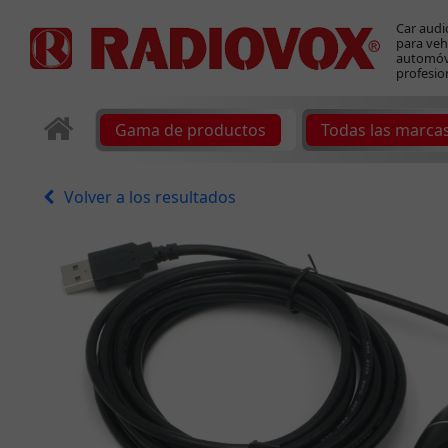
Car audi
para veh
automóvi
profesio
Gama de productos
Todas las marca
Volver a los resultados