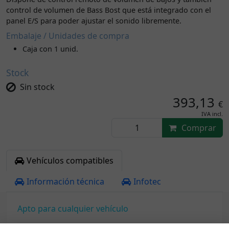
control de volumen de Bass Bost que está integrado con el
panel E/S para poder ajustar el sonido libremente.
Embalaje / Unidades de compra
Caja con 1 unid.
Stock
Sin stock
393,13
€
IVA incl.
Comprar
Vehículos compatibles
Información técnica
Infotec
Apto para cualquier vehículo