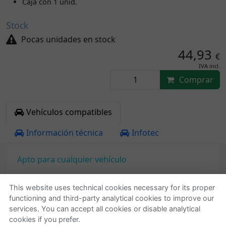
Caja con 1 unid.
Stock
Pocas unidades en stock
44,93
€
IVA incl.
Comprar
Vehículos compatibles
Información técnica
Infotec
Apto para cualquier vehículo
This website uses technical cookies necessary for its proper
functioning and third-party analytical cookies to improve our
Quienes somos
Ayuda
services. You can accept all cookies or disable analytical
cookies if you prefer.
Empresa
Localizar o gestionar