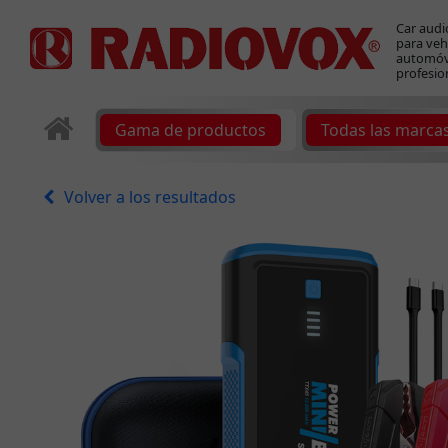
Car audi
para veh
automóvi
profesio
Gama de productos
Todas las marca
Volver a los resultados