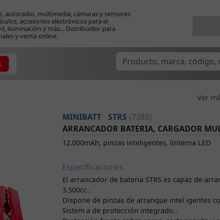
o, autoradio, multimedia, cámaras y sensores
ículos, accesorios electrónicos para el
l, iluminación y más... Distribuidor para
nales y venta online.
s
Ver má
MINIBATT
STRS
(7388)
ARRANCADOR BATERIA, CARGADOR MU
12.000mAh, pinzas inteligentes, linterna LED
Especificaciones
El arrancador de bateria STRS es capaz de arra
3.500cc..
Dispone de pinzas de arranque intel igentes c
Sistem a de protección integrado..