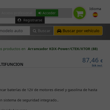
Idioma
Acceso profesional
Acceder
Registrarse
Buscar
Buscar por vehículo
s productos en
Arrancador KDX-Power/CTEK/XTOR (88)
87,46
€
LTIFUNCION
IVA incl.
ncar baterías de 12V de motores diesel y gasolina de hasta
on sistema de seguridad integrado..