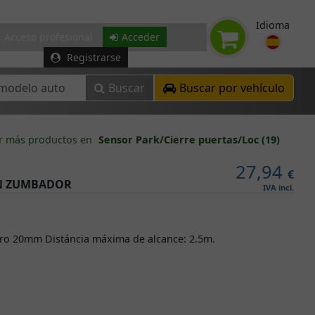
Idioma
Acceso profesional
Acceder
Registrarse
Buscar
Buscar por vehículo
r más productos en
Sensor Park/Cierre puertas/Loc (19)
27,94
€
ON ZUMBADOR
IVA incl.
ro 20mm Distáncia máxima de alcance: 2.5m.