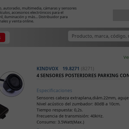
o, autoradio, multimedia, cámaras y sensores
ículos, accesorios electrónicos para el
l, iluminación y más... Distribuidor para
nales y venta online.
s
Ve
KINDVOX
19.8271
(8271)
4 SENSORES POSTERIORES PARKING C
Especificaciones
Sensores cabeza extraplana,diám.22mm, aguje
Nivel acústico del zumbador: 80dB a 10cm.
Tiempo respuesta: 0,2s.
Frecuencia de transmisión: 40kHz.
Consumo: 3.5Watt(Max.)