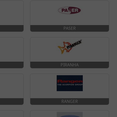
PASER
PIRANHA
RANGER