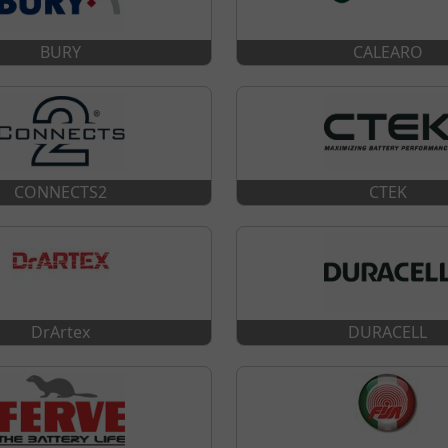
BURY
CALEARO
CONNECTS2
CTEK
DrArtex
DURACELL