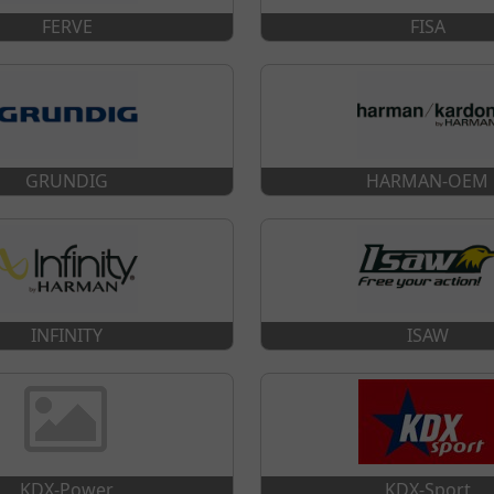
FERVE
FISA
GRUNDIG
HARMAN-OEM
INFINITY
ISAW
KDX-Power
KDX-Sport