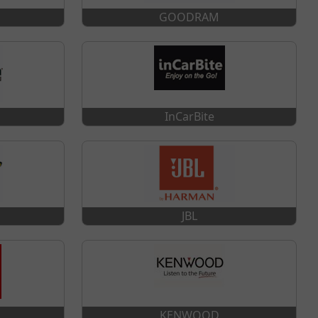
GOODRAM
InCarBite
JBL
KENWOOD