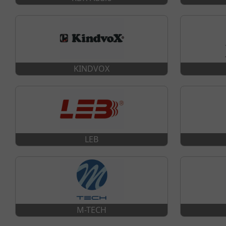
KINDVOX
LEB
M-TECH