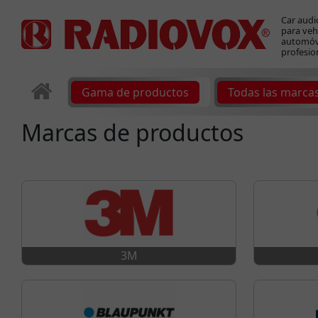
Car audi
para veh
automóvi
profesio
Gama de productos
Todas las marca
Marcas de productos
3M