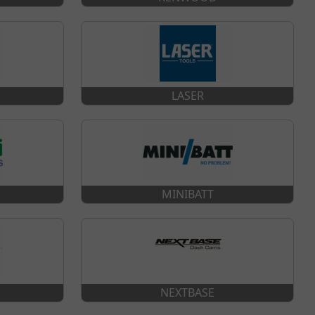
LASER
MINIBATT
NEXTBASE