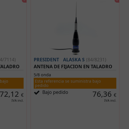
84/7114)
PRESIDENT
ALASKA S
(84/8231)
 TALADRO
ANTENA DE FIJACION EN TALADRO
5/8 onda
 bajo
Esta referencia se suministra bajo
pedido
72,12
Bajo pedido
76,36
€
€
IVA incl.
IVA incl.