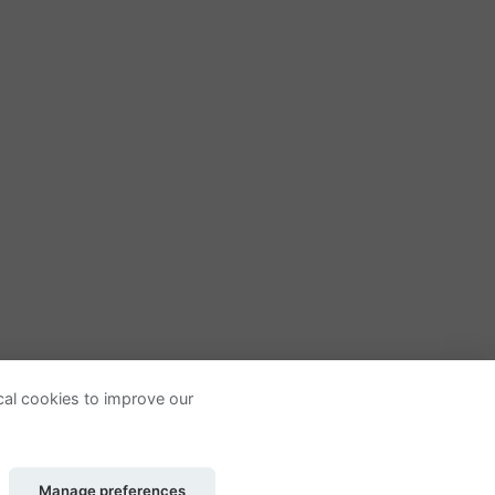
ical cookies to improve our
© 2026 - New Radiovox, S.L.
Manage preferences