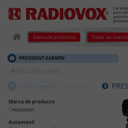
Car audi
para veh
automóvi
profesio
Gama de productos
Todas las marca
PRESIDENT-GARMIN
PRESIDENT-GARMIN
PRES
Filtrar categoría
Marca de producto
PRESIDENT
Automóvil