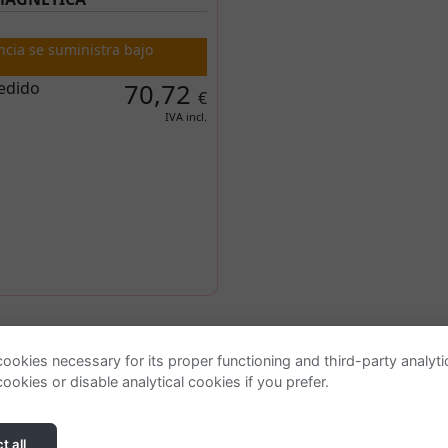
ncia se suministra bajo
edido
70,72
€
IVA incl.
Ayuda
ookies necessary for its proper functioning and third-party analyt
ookies or disable analytical cookies if you prefer.
Localizar o gestionar pedido
Condiciones generales
Política de privacidad
t all