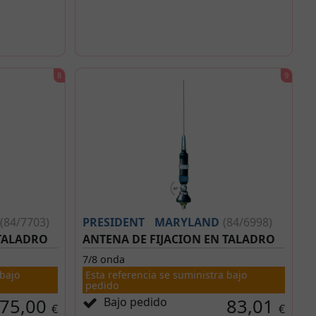
(84/7703)
PRESIDENT
MARYLAND
(84/6998)
 TALADRO
ANTENA DE FIJACION EN TALADRO
7/8 onda
 bajo
Esta referencia se suministra bajo
pedido
75,00
Bajo pedido
83,01
€
€