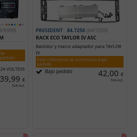
4/6999)
PRESIDENT
84.7250
(84/7250)
FM
RACK ECO TAYLOR IV ASC
Bastidor y marco adaptador para TAYLOR
IV
sta
 pedido
Esta referencia se suministra bajo
pedido
-24 VOLTIOS
Bajo pedido
42,00
€
39,99
€
IVA incl.
IVA incl.