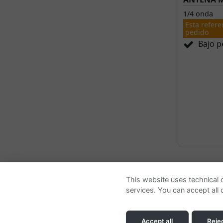
1/4 onda
Esta refere
pedido
Bajo p
Quienes somos
This website uses technical c
services. You can accept all c
Empresa
Contactar
Accept all
Rejec