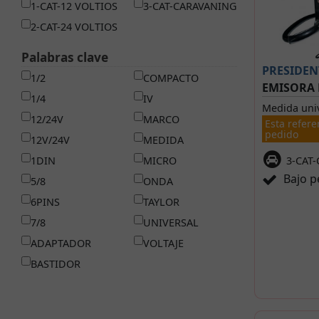
1-CAT-12 VOLTIOS
3-CAT-CARAVANING
2-CAT-24 VOLTIOS
Palabras clave
PRESIDEN
1/2
COMPACTO
EMISORA
1/4
IV
Medida univ
12/24V
MARCO
Esta refere
pedido
12V/24V
MEDIDA
1DIN
MICRO
3-CAT
Bajo p
5/8
ONDA
6PINS
TAYLOR
7/8
UNIVERSAL
ADAPTADOR
VOLTAJE
BASTIDOR