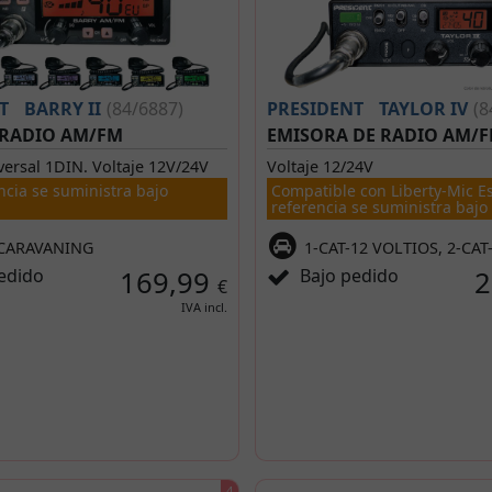
T
BARRY II
(84/6887)
PRESIDENT
TAYLOR IV
(8
 RADIO AM/FM
EMISORA DE RADIO AM/
ersal 1DIN. Voltaje 12V/24V
Voltaje 12/24V
ncia se suministra bajo
Compatible con Liberty-Mic E
referencia se suministra bajo
-CARAVANING
1-CAT-12 VOLTIOS, 2-CAT
edido
169,99
Bajo pedido
2
€
IVA incl.