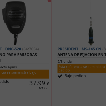
T
DNC-520
(84/7054)
PRESIDENT
MS-145 CN
(
NO PARA EMISORAS
ANTENA DE FIJACION EN
T
5/8 onda
Esta referencia se suministra
acto 6pins
pedido
ncia se suministra bajo
Bajo pedido
edido
37,99
€
IVA incl.