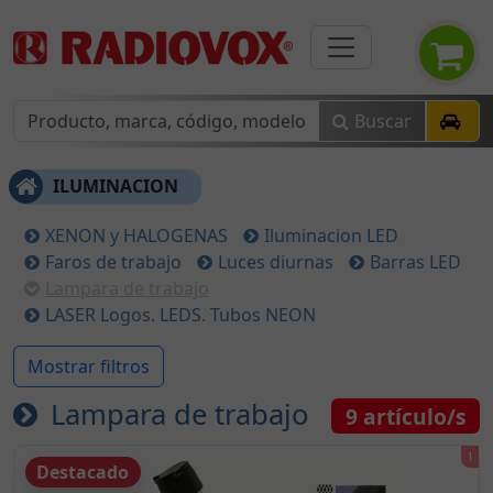
Buscar
ILUMINACION
XENON y HALOGENAS
Iluminacion LED
Faros de trabajo
Luces diurnas
Barras LED
Lampara de trabajo
LASER Logos. LEDS. Tubos NEON
Mostrar filtros
Lampara de trabajo
9
artículo/s
Destacado