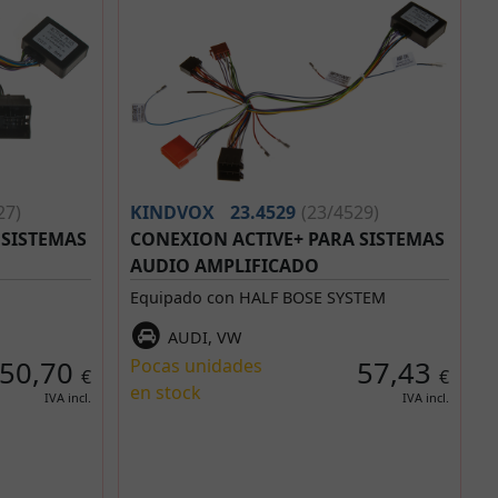
27)
KINDVOX
23.4529
(23/4529)
 SISTEMAS
CONEXION ACTIVE+ PARA SISTEMAS
AUDIO AMPLIFICADO
Equipado con HALF BOSE SYSTEM
AUDI, VW
50,70
Pocas unidades
57,43
€
€
en stock
IVA incl.
IVA incl.