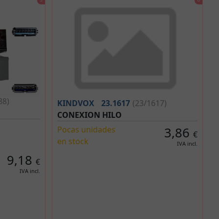
88)
KINDVOX
23.1617
(23/1617)
CONEXION HILO
Pocas unidades
3,86
€
en stock
IVA incl.
9,18
€
IVA incl.