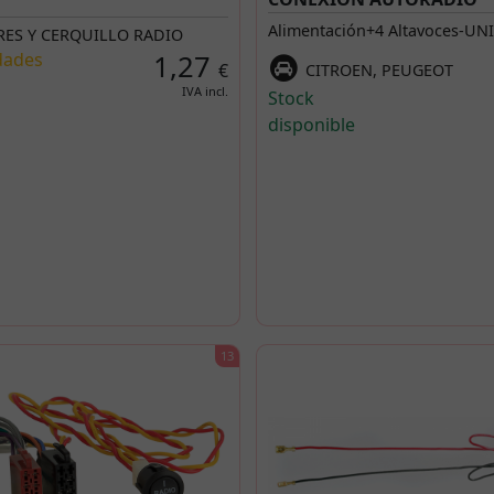
Alimentación+4 Altavoces-UNI
ES Y CERQUILLO RADIO
dades
1,27
€
CITROEN, PEUGEOT
IVA incl.
Stock
disponible