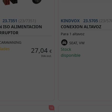
23.7351
(23/7351)
KINDVOX
23.5705
(23/57
 ISO ALIMENTACION
CONEXION ALTAVOZ
ERRUPTOR
Para 1 altavoz
-CARAVANING
SEAT, VW
dades
27,04
Stock
€
disponible
IVA incl.