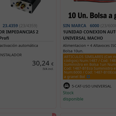
23.4359
(23/4359)
SIN MARCA
6000
(23/600
R IMPEDANCIAS 2
1UNIDAD CONEXION AU
rofi
UNIVERSAL MACHO
activación automática
Alimentacion + 4 Altavoces IS
Bolsa 10un.
-INSTALADOR
ARTICULOS SIMILARES (Con n
códigos) Num:1487 / Cod: 14
30,24
€
Suministro en Bolsa 1un Num
Cod: 1487-B1Eco Suministro e
IVA incl.
Num:6000 / Cod: 1487-B10Eco
a granel Bol
5-CAT-USO UNIVERSAL
Stock
disponible