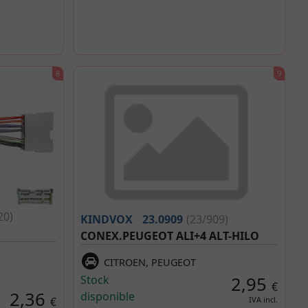
20)
KINDVOX
23.0909
(23/909)
CONEX.PEUGEOT ALI+4 ALT-HILO
CITROEN, PEUGEOT
Stock
2,95
€
2,36
disponible
€
IVA incl.