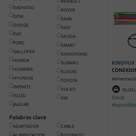
RENAULT
DAIHATSU
ROVER
DFSK
SAAB
DODGE
SEAT
FIAT
SKODA
FORD
SMART
GALLOPER
SSANGYONG
HONDA
KINDVOX
SUBARU
HUMMER
CONEXIO
SUZUKI
HYUNDAI
Alimentaci
TOYOTA
INFINITI
VOLVO
ISUZU
ISUZU
Stock
VW
JAGUAR
disponible
Palabras clave
ADAPTADOR
CABLE
ALIMENTACION
EQUIPADO