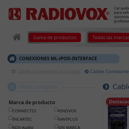
Car audi
para veh
automóvi
profesio
Gama de productos
Todas las marca
CONEXIONES ML-iPOD-INTERFACE
Cables Conexiones autoradio
Cables Conexione
Cabl
Filtrar categoría
Destaca
Marca de producto
CONNECTS2
KINDVOX
INCARTEC
NAVIPLUS
KDX-Audio
SIN MARCA