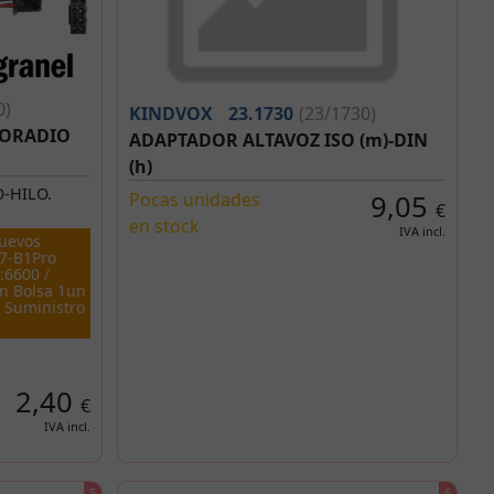
0)
KINDVOX
23.1730
(23/1730)
TORADIO
ADAPTADOR ALTAVOZ ISO (m)-DIN
(h)
O-HILO.
Pocas unidades
9,05
€
en stock
IVA incl.
uevos
87-B1Pro
:6600 /
n Bolsa 1un
 Suministro
2,40
€
IVA incl.