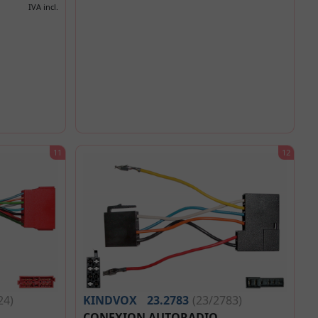
IVA incl.
24)
KINDVOX
23.2783
(23/2783)
CONEXION AUTORADIO