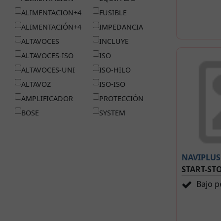
ALIMENTACION+4
FUSIBLE
ALIMENTACIÓN+4
IMPEDANCIA
ALTAVOCES
INCLUYE
ALTAVOCES-ISO
ISO
ALTAVOCES-UNI
ISO-HILO
ALTAVOZ
ISO-ISO
AMPLIFICADOR
PROTECCIÓN
BOSE
SYSTEM
NAVIPLUS
START-ST
Bajo p