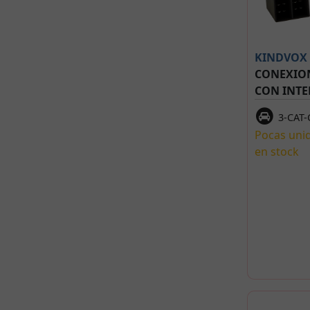
KINDVOX
CONEXION
CON INT
3-CAT
Pocas uni
en stock