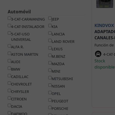
Automóvil
3-CAT-CARAVANING
JEEP
KINDVOX
4-CAT-INSTALADOR
KIA
ADAPTADO
5-CAT-USO
LANCIA
CANALES-P
UNIVERSAL
LAND ROVER
Función de 
ALFA R.
LEXUS
ASTON MARTIN
4-CAT
M.BENZ
Stock
AUDI
MAZDA
disponible
BMW
MINI
CADILLAC
MITSUBISHI
CHEVROLET
NISSAN
CHRYSLER
OPEL
CITROEN
PEUGEOT
DACIA
PORSCHE
DAEWOO